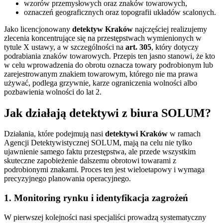
wzorów przemysłowych oraz znaków towarowych,
oznaczeń geograficznych oraz topografii układów scalonych.
Jako licencjonowany
detektyw Kraków
najczęściej realizujemy
zlecenia koncentrujące się na przestępstwach wymienionych w
tytule X ustawy, a w szczególności na
art. 305
, który dotyczy
podrabiania znaków towarowych. Przepis ten jasno stanowi, że kto
w celu wprowadzenia do obrotu oznacza towary podrobionym lub
zarejestrowanym znakiem towarowym, którego nie ma prawa
używać, podlega grzywnie, karze ograniczenia wolności albo
pozbawienia wolności do lat 2.
Jak działają detektywi z biura SOLUM?
Działania, które podejmują nasi
detektywi Kraków
w ramach
Agencji Detektywistycznej SOLUM, mają na celu nie tylko
ujawnienie samego faktu przestępstwa, ale przede wszystkim
skuteczne zapobieżenie dalszemu obrotowi towarami z
podrobionymi znakami. Proces ten jest wieloetapowy i wymaga
precyzyjnego planowania operacyjnego.
1. Monitoring rynku i identyfikacja zagrożeń
W pierwszej kolejności nasi specjaliści prowadzą systematyczny