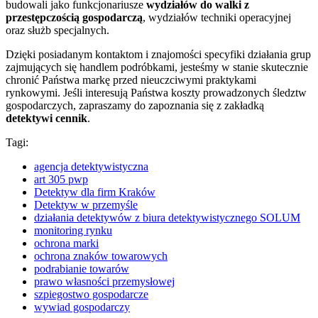
budowali jako funkcjonariusze
wydziałów do walki z
przestępczością gospodarczą
, wydziałów techniki operacyjnej
oraz służb specjalnych.
Dzięki posiadanym kontaktom i znajomości specyfiki działania grup
zajmujących się handlem podróbkami, jesteśmy w stanie skutecznie
chronić Państwa markę przed nieuczciwymi praktykami
rynkowymi. Jeśli interesują Państwa koszty prowadzonych śledztw
gospodarczych, zapraszamy do zapoznania się z zakładką
detektywi cennik
.
Tagi:
agencja detektywistyczna
art 305 pwp
Detektyw dla firm Kraków
Detektyw w przemyśle
działania detektywów z biura detektywistycznego SOLUM
monitoring rynku
ochrona marki
ochrona znaków towarowych
podrabianie towarów
prawo własności przemysłowej
szpiegostwo gospodarcze
wywiad gospodarczy