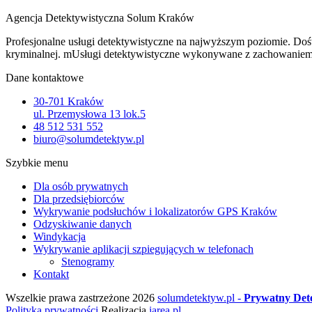
Agencja Detektywistyczna Solum Kraków
Profesjonalne usługi detektywistyczne na najwyższym poziomie. Doświ
kryminalnej. mUsługi detektywistyczne wykonywane z zachowaniem c
Dane kontaktowe
30-701 Kraków
ul. Przemysłowa 13 lok.5
48 512 531 552
biuro@solumdetektyw.pl
Szybkie menu
Dla osób prywatnych
Dla przedsiębiorców
Wykrywanie podsłuchów i lokalizatorów GPS Kraków
Odzyskiwanie danych
Windykacja
Wykrywanie aplikacji szpiegujących w telefonach
Stenogramy
Kontakt
Wszelkie prawa zastrzeżone 2026
solumdetektyw.pl -
Prywatny Det
Polityka prywatności
Realizacja
iarea.pl