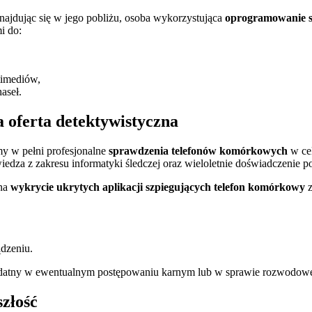
znajdując się w jego pobliżu, osoba wykorzystująca
oprogramowanie s
i do:
timediów,
aseł.
a oferta detektywistyczna
y w pełni profesjonalne
sprawdzenia telefonów komórkowych
w cel
dza z zakresu informatyki śledczej oraz wieloletnie doświadczenie po
 na
wykrycie ukrytych aplikacji szpiegujących telefon komórkowy
z
ądzeniu.
datny w ewentualnym postępowaniu karnym lub w sprawie rozwodowe
złość