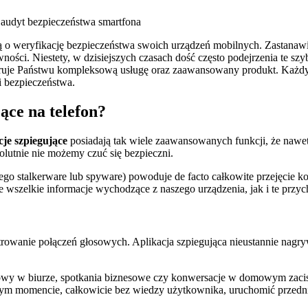
ośbą o weryfikację bezpieczeństwa swoich urządzeń mobilnych. Zastanawi
wności. Niestety, w dzisiejszych czasach dość często podejrzenia te sz
uje Państwu kompleksową usługę oraz zaawansowany produkt. Każdy
i bezpieczeństwa.
ące na telefon?
cje szpiegujące
posiadają tak wiele zaawansowanych funkcji, że naw
olutnie nie możemy czuć się bezpieczni.
go stalkerware lub spyware) powoduje de facto całkowite przejęcie 
je wszelkie informacje wychodzące z naszego urządzenia, jak i te przy
strowanie połączeń głosowych. Aplikacja szpiegująca nieustannie nagry
zmowy w biurze, spotkania biznesowe czy konwersacje w domowym zaci
 momencie, całkowicie bez wiedzy użytkownika, uruchomić przednią