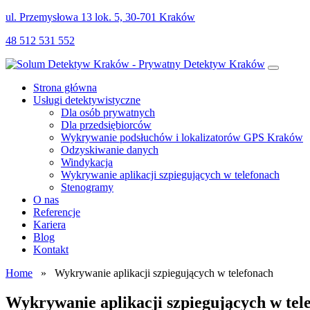
ul. Przemysłowa 13 lok. 5, 30-701 Kraków
48 512 531 552
Strona główna
Usługi detektywistyczne
Dla osób prywatnych
Dla przedsiębiorców
Wykrywanie podsłuchów i lokalizatorów GPS Kraków
Odzyskiwanie danych
Windykacja
Wykrywanie aplikacji szpiegujących w telefonach
Stenogramy
O nas
Referencje
Kariera
Blog
Kontakt
Home
» Wykrywanie aplikacji szpiegujących w telefonach
Wykrywanie aplikacji szpiegujących w tel