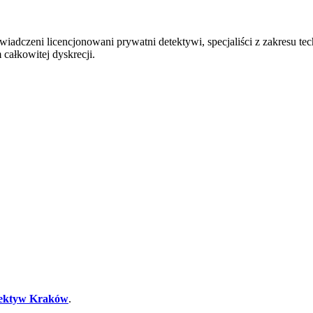
adczeni licencjonowani prywatni detektywi, specjaliści z zakresu tech
ałkowitej dyskrecji.
ektyw Kraków
.