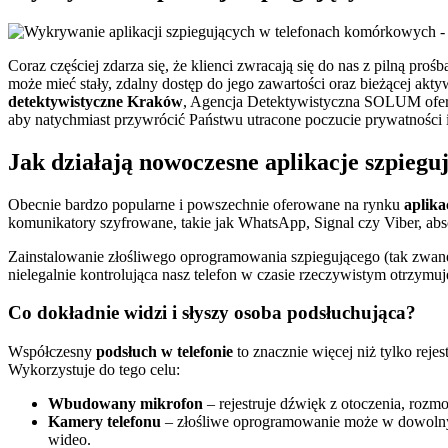
Coraz częściej zdarza się, że klienci zwracają się do nas z pilną pr
może mieć stały, zdalny dostęp do jego zawartości oraz bieżącej akty
detektywistyczne Kraków
, Agencja Detektywistyczna SOLUM ofer
aby natychmiast przywrócić Państwu utracone poczucie prywatności 
Jak działają nowoczesne aplikacje szpieguj
Obecnie bardzo popularne i powszechnie oferowane na rynku
aplika
komunikatory szyfrowane, takie jak WhatsApp, Signal czy Viber, abs
Zainstalowanie złośliwego oprogramowania szpiegującego (tak zwane
nielegalnie kontrolująca nasz telefon w czasie rzeczywistym otrzymu
Co dokładnie widzi i słyszy osoba podsłuchująca?
Współczesny
podsłuch w telefonie
to znacznie więcej niż tylko reje
Wykorzystuje do tego celu:
Wbudowany mikrofon
– rejestruje dźwięk z otoczenia, ro
Kamery telefonu
– złośliwe oprogramowanie może w dowolnym
wideo.