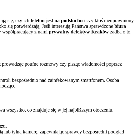
ają się, czy ich
telefon jest na podsłuchu
i czy ktoś nieuprawniony
ybko się potwierdzają. Jeśli interesują Państwa sprawdzone
biura
 współpracujący z nami
prywatny detektyw Kraków
zadba o to,
et prowadząc poufne rozmowy czy pisząc wiadomości poprzez
kontroli bezpośrednio nad zainfekowanym smartfonem. Osoba
chodzące.
wa wszystko, co znajduje się w jej najbliższym otoczeniu.
szu.
 lub tylną kamerę, zapewniając sprawcy bezpośredni podgląd