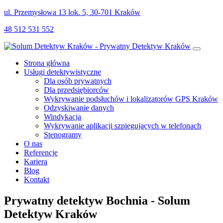
ul. Przemysłowa 13 lok. 5, 30-701 Kraków
48 512 531 552
Strona główna
Usługi detektywistyczne
Dla osób prywatnych
Dla przedsiębiorców
Wykrywanie podsłuchów i lokalizatorów GPS Kraków
Odzyskiwanie danych
Windykacja
Wykrywanie aplikacji szpiegujących w telefonach
Stenogramy
O nas
Referencje
Kariera
Blog
Kontakt
Prywatny detektyw Bochnia - Solum
Detektyw Kraków