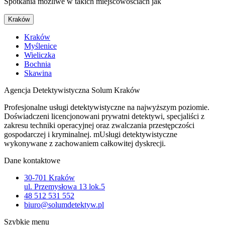
Spotkania możliwe w takich miejscowościach jak
Kraków
Kraków
Myślenice
Wieliczka
Bochnia
Skawina
Agencja Detektywistyczna Solum Kraków
Profesjonalne usługi detektywistyczne na najwyższym poziomie.
Doświadczeni licencjonowani prywatni detektywi, specjaliści z
zakresu techniki operacyjnej oraz zwalczania przestępczości
gospodarczej i kryminalnej. mUsługi detektywistyczne
wykonywane z zachowaniem całkowitej dyskrecji.
Dane kontaktowe
30-701 Kraków
ul. Przemysłowa 13 lok.5
48 512 531 552
biuro@solumdetektyw.pl
Szybkie menu