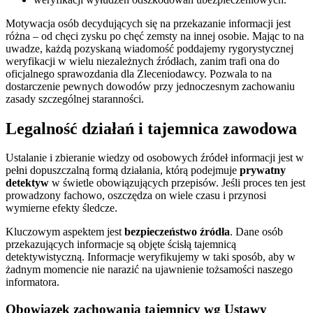
Motywacja osób decydujących się na przekazanie informacji jest
różna – od chęci zysku po chęć zemsty na innej osobie. Mając to na
uwadze, każdą pozyskaną wiadomość poddajemy rygorystycznej
weryfikacji w wielu niezależnych źródłach, zanim trafi ona do
oficjalnego sprawozdania dla Zleceniodawcy. Pozwala to na
dostarczenie pewnych dowodów przy jednoczesnym zachowaniu
zasady szczególnej staranności.
Legalność działań i tajemnica zawodowa
Ustalanie i zbieranie wiedzy od osobowych źródeł informacji jest w
pełni dopuszczalną formą działania, którą podejmuje
prywatny
detektyw
w świetle obowiązujących przepisów. Jeśli proces ten jest
prowadzony fachowo, oszczędza on wiele czasu i przynosi
wymierne efekty śledcze.
Kluczowym aspektem jest
bezpieczeństwo źródła
. Dane osób
przekazujących informacje są objęte ścisłą tajemnicą
detektywistyczną. Informacje weryfikujemy w taki sposób, aby w
żadnym momencie nie narazić na ujawnienie tożsamości naszego
informatora.
Obowiązek zachowania tajemnicy wg Ustawy