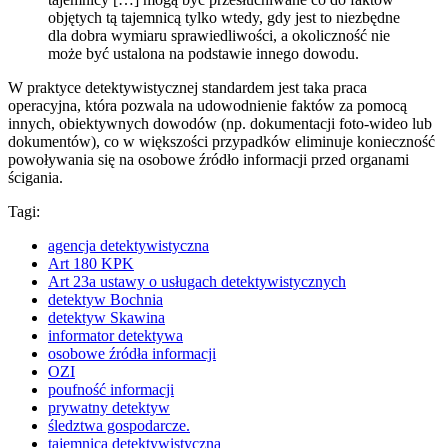
objętych tą tajemnicą tylko wtedy, gdy jest to niezbędne
dla dobra wymiaru sprawiedliwości, a okoliczność nie
może być ustalona na podstawie innego dowodu.
W praktyce detektywistycznej standardem jest taka praca
operacyjna, która pozwala na udowodnienie faktów za pomocą
innych, obiektywnych dowodów (np. dokumentacji foto-wideo lub
dokumentów), co w większości przypadków eliminuje konieczność
powoływania się na osobowe źródło informacji przed organami
ścigania.
Tagi:
agencja detektywistyczna
Art 180 KPK
Art 23a ustawy o usługach detektywistycznych
detektyw Bochnia
detektyw Skawina
informator detektywa
osobowe źródła informacji
OZI
poufność informacji
prywatny detektyw
śledztwa gospodarcze.
tajemnica detektywistyczna