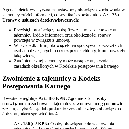
Agencja detektywistyczna ma ustawowy obowiązek zachowania w
tajemnicy źródeł informacji, co wynika bezpośrednio z
Art. 23a
Ustawy o usługach detektywistycznych
:
Przedsiębiorca będący osobą fizyczną musi zachować w
tajemnicy źródło informacji oraz okoliczności sprawy
powzięte w związku z umową.
W przypadku firm, obowiązek ten spoczywa na wszystkich
osobach działających na rzecz przedsiębiorcy, które powzięły
taką wiedzę.
Zwolnienie z tej tajemnicy może nastąpić wyłącznie na
zasadach określonych w Kodeksie postępowania karnego.
Zwolnienie z tajemnicy a Kodeks
Postępowania Karnego
Kwestie te reguluje
Art. 180 KPK
. Zgodnie z § 1, osoby
obowiązane do zachowania tajemnicy zawodowej mogą odmówić
zeznań, chyba że sąd lub prokurator zwolni je z tego obowiązku dla
dobra wymiaru sprawiedliwości.
Art. 180 § 2 KPK:
Osoby obowiązane do zachowania
tajemnicy […] mogą być przesłuchiwane co do faktów