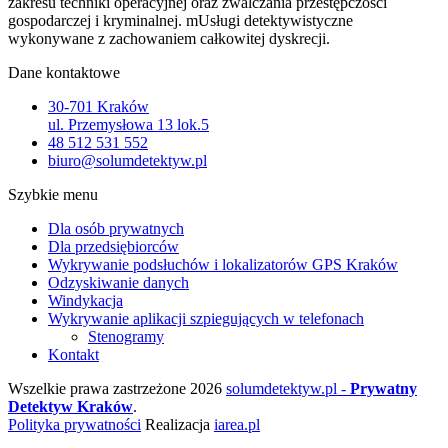
zakresu techniki operacyjnej oraz zwalczania przestępczości
gospodarczej i kryminalnej. mUsługi detektywistyczne
wykonywane z zachowaniem całkowitej dyskrecji.
Dane kontaktowe
30-701 Kraków
ul. Przemysłowa 13 lok.5
48 512 531 552
biuro@solumdetektyw.pl
Szybkie menu
Dla osób prywatnych
Dla przedsiębiorców
Wykrywanie podsłuchów i lokalizatorów GPS Kraków
Odzyskiwanie danych
Windykacja
Wykrywanie aplikacji szpiegujących w telefonach
Stenogramy
Kontakt
Wszelkie prawa zastrzeżone 2026
solumdetektyw.pl -
Prywatny
Detektyw Kraków
.
Polityka prywatności
Realizacja
iarea.pl