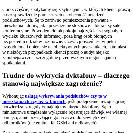
Coraz częściej spotykamy się z sytuacjami, w których klienci proszą
nas o sprawdzenie pomieszczeń na obecność urządzeń
podsłuchowych. Są to zarówno pomieszczenia prywatne –
mieszkania i domy, jak i przestrzenie służbowe – biura czy sale
konferencyjne. Powodem do niepokoju najczęściej są sygnały o
wycieku kluczowych informacji poza krąg osób biorących
bezpośredni udział w rozmowie. Część zgłoszeń jest w pełni
uzasadniona i opiera się na obiektywnych przesłankach, natomiast
w niektórych przypadkach klienci proszą o audyt niejako
zapobiegawczo – szczególnie przed ważnymi negocjacjami i
spotkaniami.
Trudne do wykrycia dyktafony – dlaczego
stanowią największe zagrożenie?
Wykonując
usługę wykrywania podsłuchów czy to w
mieszkaniach czy też w biurach
, jeśli podejrzenie inwigilacji się
potwierdza, z reguły odnajdujemy ukryte dyktafony. Są to
miniaturowe urządzenia wyłącznie rejestrujące dźwięk we własnej
pamięci, a nie przesyłające go na żywo do zewnętrznych
odbiorników (nie emitują fal GSM ani radiowych).
Zastosowanie tego rodzaju urządzeń podsłuchowych typowe jest