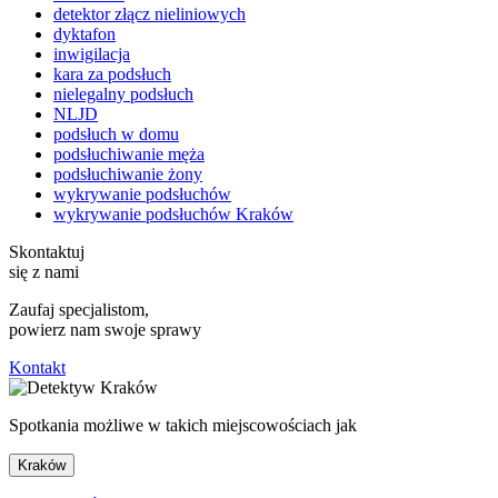
detektor złącz nieliniowych
dyktafon
inwigilacja
kara za podsłuch
nielegalny podsłuch
NLJD
podsłuch w domu
podsłuchiwanie męża
podsłuchiwanie żony
wykrywanie podsłuchów
wykrywanie podsłuchów Kraków
Skontaktuj
się z nami
Zaufaj specjalistom,
powierz nam swoje sprawy
Kontakt
Spotkania możliwe w takich miejscowościach jak
Kraków