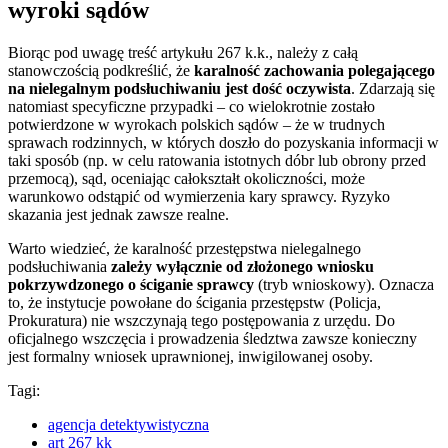
wyroki sądów
Biorąc pod uwagę treść artykułu 267 k.k., należy z całą
stanowczością podkreślić, że
karalność zachowania polegającego
na nielegalnym podsłuchiwaniu jest dość oczywista
. Zdarzają się
natomiast specyficzne przypadki – co wielokrotnie zostało
potwierdzone w wyrokach polskich sądów – że w trudnych
sprawach rodzinnych, w których doszło do pozyskania informacji w
taki sposób (np. w celu ratowania istotnych dóbr lub obrony przed
przemocą), sąd, oceniając całokształt okoliczności, może
warunkowo odstąpić od wymierzenia kary sprawcy. Ryzyko
skazania jest jednak zawsze realne.
Warto wiedzieć, że karalność przestępstwa nielegalnego
podsłuchiwania
zależy wyłącznie od złożonego wniosku
pokrzywdzonego o ściganie sprawcy
(tryb wnioskowy). Oznacza
to, że instytucje powołane do ścigania przestępstw (Policja,
Prokuratura) nie wszczynają tego postępowania z urzędu. Do
oficjalnego wszczęcia i prowadzenia śledztwa zawsze konieczny
jest formalny wniosek uprawnionej, inwigilowanej osoby.
Tagi:
agencja detektywistyczna
art 267 kk