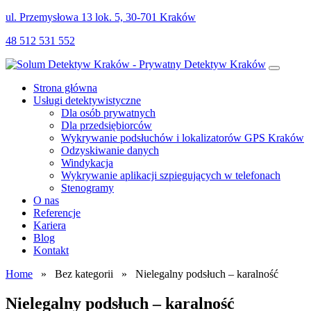
ul. Przemysłowa 13 lok. 5, 30-701 Kraków
48 512 531 552
Strona główna
Usługi detektywistyczne
Dla osób prywatnych
Dla przedsiębiorców
Wykrywanie podsłuchów i lokalizatorów GPS Kraków
Odzyskiwanie danych
Windykacja
Wykrywanie aplikacji szpiegujących w telefonach
Stenogramy
O nas
Referencje
Kariera
Blog
Kontakt
Home
» Bez kategorii » Nielegalny podsłuch – karalność
Nielegalny podsłuch – karalność