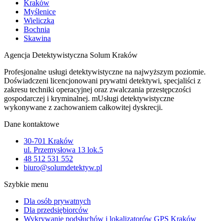
Kraków
Myślenice
Wieliczka
Bochnia
Skawina
Agencja Detektywistyczna Solum Kraków
Profesjonalne usługi detektywistyczne na najwyższym poziomie.
Doświadczeni licencjonowani prywatni detektywi, specjaliści z
zakresu techniki operacyjnej oraz zwalczania przestępczości
gospodarczej i kryminalnej. mUsługi detektywistyczne
wykonywane z zachowaniem całkowitej dyskrecji.
Dane kontaktowe
30-701 Kraków
ul. Przemysłowa 13 lok.5
48 512 531 552
biuro@solumdetektyw.pl
Szybkie menu
Dla osób prywatnych
Dla przedsiębiorców
Wykrywanie podsłuchów i lokalizatorów GPS Kraków