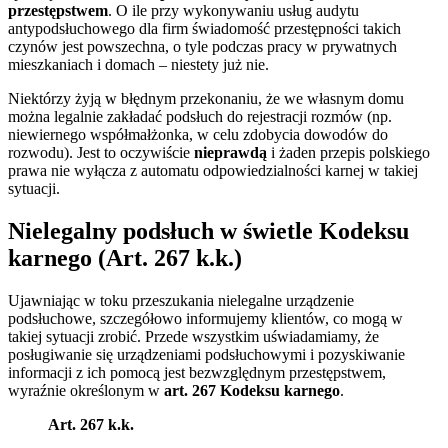
przestępstwem
. O ile przy wykonywaniu usług audytu
antypodsłuchowego dla firm świadomość przestępności takich
czynów jest powszechna, o tyle podczas pracy w prywatnych
mieszkaniach i domach – niestety już nie.
Niektórzy żyją w błędnym przekonaniu, że we własnym domu
można legalnie zakładać podsłuch do rejestracji rozmów (np.
niewiernego współmałżonka, w celu zdobycia dowodów do
rozwodu). Jest to oczywiście
nieprawdą
i żaden przepis polskiego
prawa nie wyłącza z automatu odpowiedzialności karnej w takiej
sytuacji.
Nielegalny podsłuch w świetle Kodeksu
karnego (Art. 267 k.k.)
Ujawniając w toku przeszukania nielegalne urządzenie
podsłuchowe, szczegółowo informujemy klientów, co mogą w
takiej sytuacji zrobić. Przede wszystkim uświadamiamy, że
posługiwanie się urządzeniami podsłuchowymi i pozyskiwanie
informacji z ich pomocą jest bezwzględnym przestępstwem,
wyraźnie określonym w
art. 267 Kodeksu karnego
.
Art. 267 k.k.