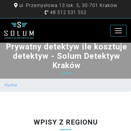
ul. Przemysłowa 13 lok. 5, 30-701 Kraków
48 512 531 552
Prywatny detektyw ile kosztuje
detektyw - Solum Detektyw
Kraków
Home
WPISY Z REGIONU