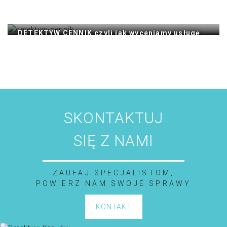
DETEKTYW CENNIK czyli jak wyceniamy usługę
detektywistyczną
Pytanie: „Ile kosztuje wynajęcie specjalisty, jakim jest
prywatny detektyw Kraków?”…
Czytaj dalej
SKONTAKTUJ
SIĘ Z NAMI
ZAUFAJ SPECJALISTOM,
POWIERZ NAM SWOJE SPRAWY
KONTAKT