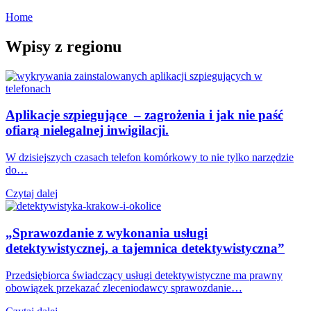
Home
Wpisy z regionu
Aplikacje szpiegujące – zagrożenia i jak nie paść
ofiarą nielegalnej inwigilacji.
W dzisiejszych czasach telefon komórkowy to nie tylko narzędzie
do…
Czytaj dalej
„Sprawozdanie z wykonania usługi
detektywistycznej, a tajemnica detektywistyczna”
Przedsiębiorca świadczący usługi detektywistyczne ma prawny
obowiązek przekazać zleceniodawcy sprawozdanie…