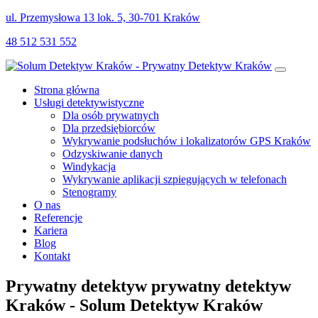
ul. Przemysłowa 13 lok. 5, 30-701 Kraków
48 512 531 552
Strona główna
Usługi detektywistyczne
Dla osób prywatnych
Dla przedsiębiorców
Wykrywanie podsłuchów i lokalizatorów GPS Kraków
Odzyskiwanie danych
Windykacja
Wykrywanie aplikacji szpiegujących w telefonach
Stenogramy
O nas
Referencje
Kariera
Blog
Kontakt
Prywatny detektyw prywatny detektyw
Kraków - Solum Detektyw Kraków